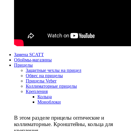
Замена SCATT
Обоймы-магазины
Прицелы
Защитные чехлы на прицел
Обвес на прицелы
Прицелы Veber
Коллиматорные прицелы
Крепления
Кольца
Моноблоки
В этом разделе прицелы оптические и
коллиматорные. Кронштейны, кольца для
крепления.