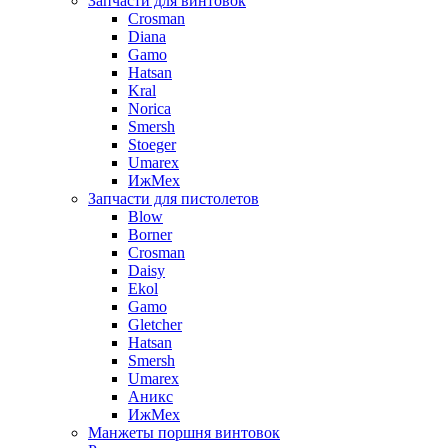
Запчасти для винтовок
Crosman
Diana
Gamo
Hatsan
Kral
Norica
Smersh
Stoeger
Umarex
ИжМех
Запчасти для пистолетов
Blow
Borner
Crosman
Daisy
Ekol
Gamo
Gletcher
Hatsan
Smersh
Umarex
Аникс
ИжМех
Манжеты поршня винтовок