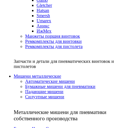
Gamo
Gletcher
Hatsan
Smersh
Umarex
Аникс
ИжМех
Манжеты поршня винтовок
Ремкомплекты для винтовки
Ремкомплекты для пистолета
Запчасти и детали для пневматических винтовок и
пистолетов
Мишени металлические
Автоматические мишени
Бумажные мишени для пневматики
Падающие мишени
Силуэтные мишени
Металлические мишени для пневматики
собственного производства