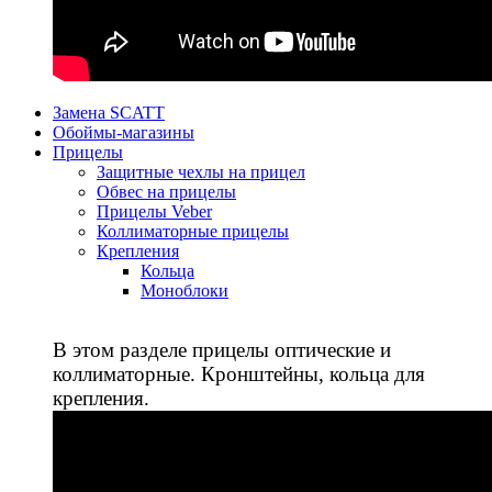
Замена SCATT
Обоймы-магазины
Прицелы
Защитные чехлы на прицел
Обвес на прицелы
Прицелы Veber
Коллиматорные прицелы
Крепления
Кольца
Моноблоки
В этом разделе прицелы оптические и
коллиматорные. Кронштейны, кольца для
крепления.