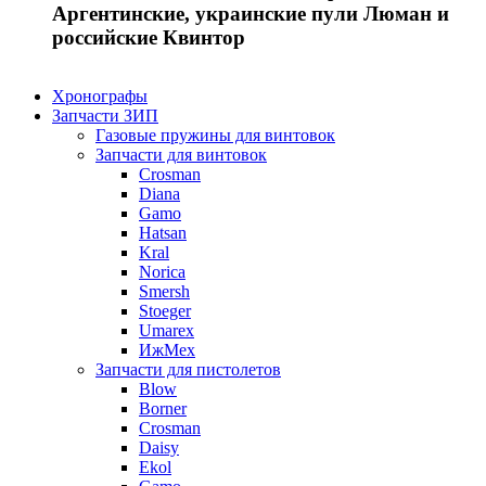
Аргентинские, украинские пули Люман и
российские Квинтор
Хронографы
Запчасти ЗИП
Газовые пружины для винтовок
Запчасти для винтовок
Crosman
Diana
Gamo
Hatsan
Kral
Norica
Smersh
Stoeger
Umarex
ИжМех
Запчасти для пистолетов
Blow
Borner
Crosman
Daisy
Ekol