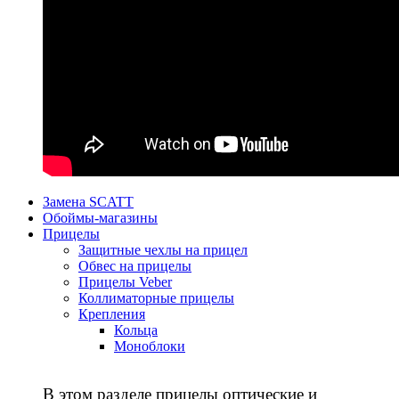
Замена SCATT
Обоймы-магазины
Прицелы
Защитные чехлы на прицел
Обвес на прицелы
Прицелы Veber
Коллиматорные прицелы
Крепления
Кольца
Моноблоки
В этом разделе прицелы оптические и