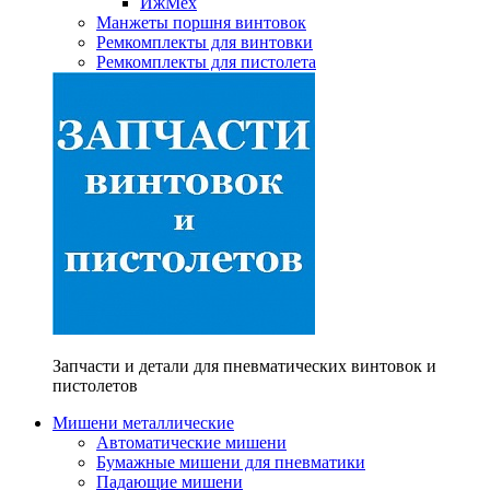
ИжМех
Манжеты поршня винтовок
Ремкомплекты для винтовки
Ремкомплекты для пистолета
Запчасти и детали для пневматических винтовок и
пистолетов
Мишени металлические
Автоматические мишени
Бумажные мишени для пневматики
Падающие мишени