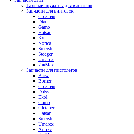
Запчасти ЗИП
Газовые пружины для винтовок
Запчасти для винтовок
Crosman
Diana
Gamo
Hatsan
Kral
Norica
Smersh
Stoeger
Umarex
ИжМех
Запчасти для пистолетов
Blow
Borner
Crosman
Daisy
Ekol
Gamo
Gletcher
Hatsan
Smersh
Umarex
Аникс