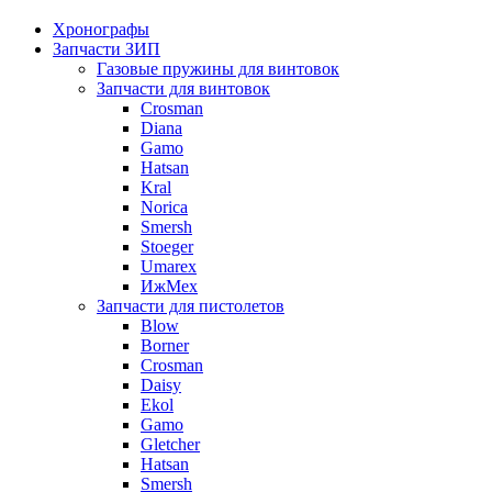
Хронографы
Запчасти ЗИП
Газовые пружины для винтовок
Запчасти для винтовок
Crosman
Diana
Gamo
Hatsan
Kral
Norica
Smersh
Stoeger
Umarex
ИжМех
Запчасти для пистолетов
Blow
Borner
Crosman
Daisy
Ekol
Gamo
Gletcher
Hatsan
Smersh