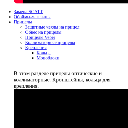
Замена SCATT
Обоймы-магазины
Прицелы
Защитные чехлы на прицел
Обвес на прицелы
Прицелы Veber
Коллиматорные прицелы
Крепления
Кольца
Моноблоки
В этом разделе прицелы оптические и
коллиматорные. Кронштейны, кольца для
крепления.