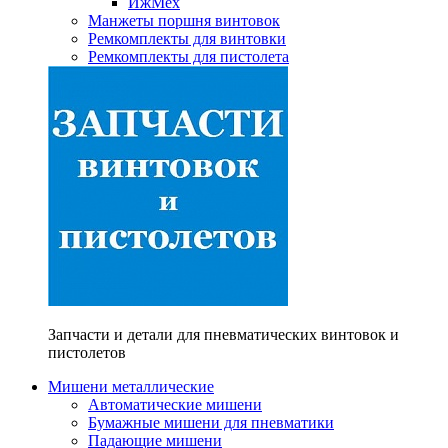
ИжМех
Манжеты поршня винтовок
Ремкомплекты для винтовки
Ремкомплекты для пистолета
Запчасти и детали для пневматических винтовок и
пистолетов
Мишени металлические
Автоматические мишени
Бумажные мишени для пневматики
Падающие мишени