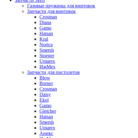
Запчасти ЗИП
Газовые пружины для винтовок
Запчасти для винтовок
Crosman
Diana
Gamo
Hatsan
Kral
Norica
Smersh
Stoeger
Umarex
ИжМех
Запчасти для пистолетов
Blow
Borner
Crosman
Daisy
Ekol
Gamo
Gletcher
Hatsan
Smersh
Umarex
Аникс