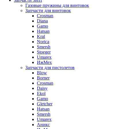
Запчасти ЗИП
Газовые пружины для винтовок
Запчасти для винтовок
Crosman
Diana
Gamo
Hatsan
Kral
Norica
Smersh
Stoeger
Umarex
ИжМех
Запчасти для пистолетов
Blow
Borner
Crosman
Daisy
Ekol
Gamo
Gletcher
Hatsan
Smersh
Umarex
Аникс