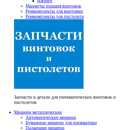
ИжМех
Манжеты поршня винтовок
Ремкомплекты для винтовки
Ремкомплекты для пистолета
Запчасти и детали для пневматических винтовок и
пистолетов
Мишени металлические
Автоматические мишени
Бумажные мишени для пневматики
Падающие мишени