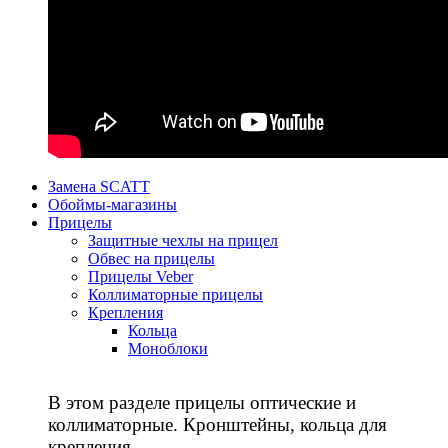
Замена SCATT
Обоймы-магазины
Прицелы
Защитные чехлы на прицел
Обвес на прицелы
Прицелы Veber
Коллиматорные прицелы
Крепления
Кольца
Моноблоки
В этом разделе прицелы оптические и
коллиматорные. Кронштейны, кольца для
крепления.