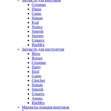
Запчасти для винтовок
Crosman
Diana
Gamo
Hatsan
Kral
Norica
Smersh
Stoeger
Umarex
ИжМех
Запчасти для пистолетов
Blow
Borner
Crosman
Daisy
Ekol
Gamo
Gletcher
Hatsan
Smersh
Umarex
Аникс
ИжМех
Манжеты поршня винтовок