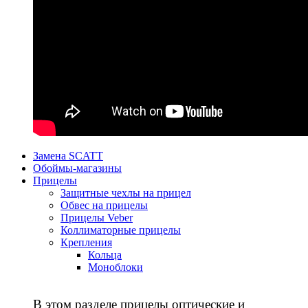
Замена SCATT
Обоймы-магазины
Прицелы
Защитные чехлы на прицел
Обвес на прицелы
Прицелы Veber
Коллиматорные прицелы
Крепления
Кольца
Моноблоки
В этом разделе прицелы оптические и