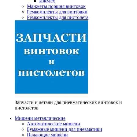
ИжМех
Манжеты поршня винтовок
Ремкомплекты для винтовки
Ремкомплекты для пистолета
Запчасти и детали для пневматических винтовок и
пистолетов
Мишени металлические
Автоматические мишени
Бумажные мишени для пневматики
Падающие мишени