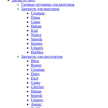
Запчасти ЗИП
Газовые пружины для винтовок
Запчасти для винтовок
Crosman
Diana
Gamo
Hatsan
Kral
Norica
Smersh
Stoeger
Umarex
ИжМех
Запчасти для пистолетов
Blow
Borner
Crosman
Daisy
Ekol
Gamo
Gletcher
Hatsan
Smersh
Umarex
Аникс