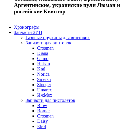
Аргентинские, украинские пули Люман и
российские Квинтор
Хронографы
Запчасти ЗИП
Газовые пружины для винтовок
Запчасти для винтовок
Crosman
Diana
Gamo
Hatsan
Kral
Norica
Smersh
Stoeger
Umarex
ИжМех
Запчасти для пистолетов
Blow
Borner
Crosman
Daisy
Ekol