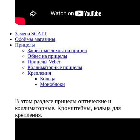
Замена SCATT
Обоймы-магазины
Прицелы
Защитные чехлы на прицел
Обвес на прицелы
Прицелы Veber
Коллиматорные прицелы
Крепления
Кольца
Моноблоки
В этом разделе прицелы оптические и
коллиматорные. Кронштейны, кольца для
крепления.