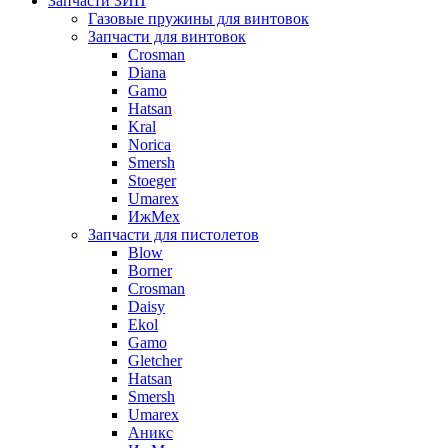
Запчасти ЗИП
Газовые пружины для винтовок
Запчасти для винтовок
Crosman
Diana
Gamo
Hatsan
Kral
Norica
Smersh
Stoeger
Umarex
ИжМех
Запчасти для пистолетов
Blow
Borner
Crosman
Daisy
Ekol
Gamo
Gletcher
Hatsan
Smersh
Umarex
Аникс