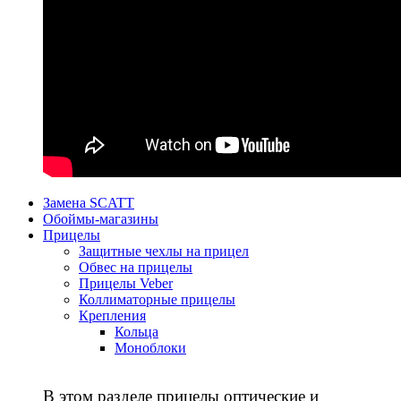
Замена SCATT
Обоймы-магазины
Прицелы
Защитные чехлы на прицел
Обвес на прицелы
Прицелы Veber
Коллиматорные прицелы
Крепления
Кольца
Моноблоки
В этом разделе прицелы оптические и