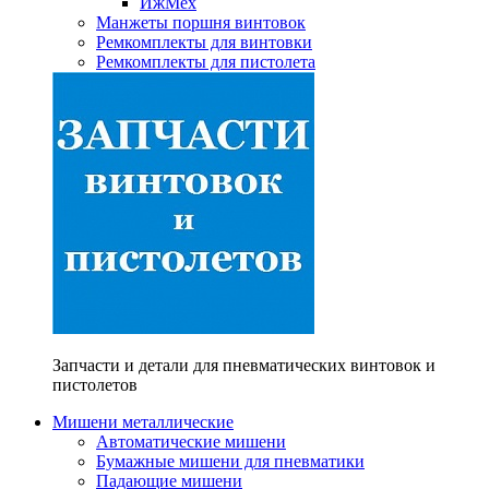
ИжМех
Манжеты поршня винтовок
Ремкомплекты для винтовки
Ремкомплекты для пистолета
Запчасти и детали для пневматических винтовок и
пистолетов
Мишени металлические
Автоматические мишени
Бумажные мишени для пневматики
Падающие мишени