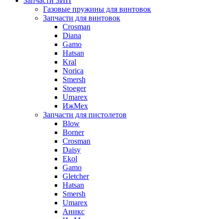
Запчасти ЗИП
Газовые пружины для винтовок
Запчасти для винтовок
Crosman
Diana
Gamo
Hatsan
Kral
Norica
Smersh
Stoeger
Umarex
ИжМех
Запчасти для пистолетов
Blow
Borner
Crosman
Daisy
Ekol
Gamo
Gletcher
Hatsan
Smersh
Umarex
Аникс