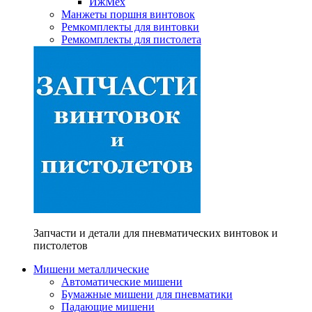
ИжМех
Манжеты поршня винтовок
Ремкомплекты для винтовки
Ремкомплекты для пистолета
Запчасти и детали для пневматических винтовок и
пистолетов
Мишени металлические
Автоматические мишени
Бумажные мишени для пневматики
Падающие мишени