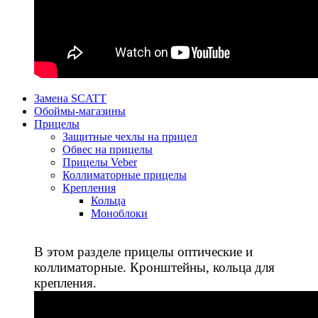
Замена SCATT
Обоймы-магазины
Прицелы
Защитные чехлы на прицел
Обвес на прицелы
Прицелы Veber
Коллиматорные прицелы
Крепления
Кольца
Моноблоки
В этом разделе прицелы оптические и
коллиматорные. Кронштейны, кольца для
крепления.