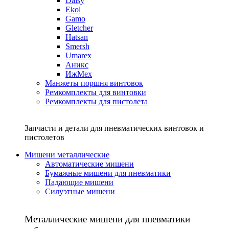
Daisy
Ekol
Gamo
Gletcher
Hatsan
Smersh
Umarex
Аникс
ИжМех
Манжеты поршня винтовок
Ремкомплекты для винтовки
Ремкомплекты для пистолета
Запчасти и детали для пневматических винтовок и
пистолетов
Мишени металлические
Автоматические мишени
Бумажные мишени для пневматики
Падающие мишени
Силуэтные мишени
Металлические мишени для пневматики