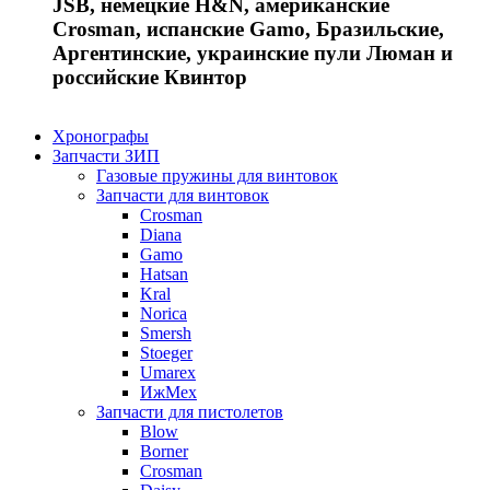
JSB, немецкие H&N, американские
Crosman, испанские Gamo, Бразильские,
Аргентинские, украинские пули Люман и
российские Квинтор
Хронографы
Запчасти ЗИП
Газовые пружины для винтовок
Запчасти для винтовок
Crosman
Diana
Gamo
Hatsan
Kral
Norica
Smersh
Stoeger
Umarex
ИжМех
Запчасти для пистолетов
Blow
Borner
Crosman