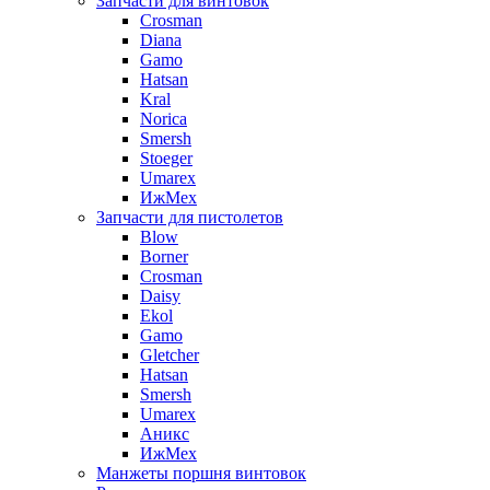
Запчасти для винтовок
Crosman
Diana
Gamo
Hatsan
Kral
Norica
Smersh
Stoeger
Umarex
ИжМех
Запчасти для пистолетов
Blow
Borner
Crosman
Daisy
Ekol
Gamo
Gletcher
Hatsan
Smersh
Umarex
Аникс
ИжМех
Манжеты поршня винтовок