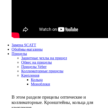
Замена SCATT
Обоймы-магазины
Прицелы
Защитные чехлы на прицел
Обвес на прицелы
Прицелы Veber
Коллиматорные прицелы
Крепления
Кольца
Моноблоки
В этом разделе прицелы оптические и
коллиматорные. Кронштейны, кольца для
крепления.