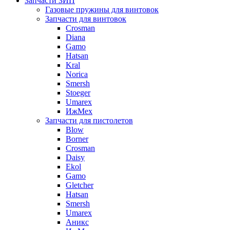
Запчасти ЗИП
Газовые пружины для винтовок
Запчасти для винтовок
Crosman
Diana
Gamo
Hatsan
Kral
Norica
Smersh
Stoeger
Umarex
ИжМех
Запчасти для пистолетов
Blow
Borner
Crosman
Daisy
Ekol
Gamo
Gletcher
Hatsan
Smersh
Umarex
Аникс