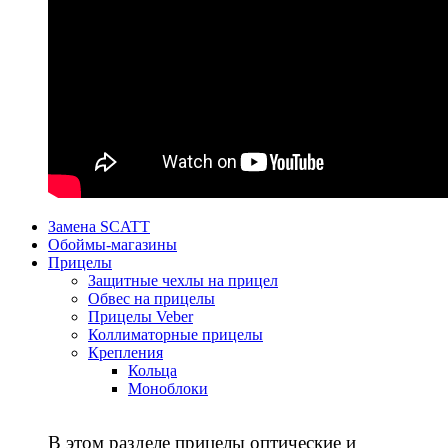
Замена SCATT
Обоймы-магазины
Прицелы
Защитные чехлы на прицел
Обвес на прицелы
Прицелы Veber
Коллиматорные прицелы
Крепления
Кольца
Моноблоки
В этом разделе прицелы оптические и