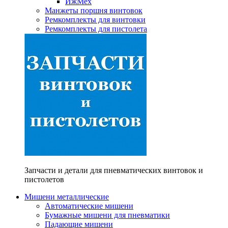
ИжМех
Манжеты поршня винтовок
Ремкомплекты для винтовки
Ремкомплекты для пистолета
Запчасти и детали для пневматических винтовок и
пистолетов
Мишени металлические
Автоматические мишени
Бумажные мишени для пневматики
Падающие мишени