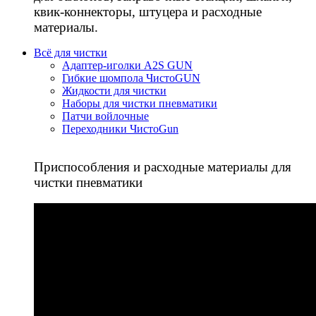
квик-коннекторы, штуцера и расходные
материалы.
Всё для чистки
Адаптер-иголки A2S GUN
Гибкие шомпола ЧистоGUN
Жидкости для чистки
Наборы для чистки пневматики
Патчи войлочные
Переходники ЧистоGun
Приспособления и расходные материалы для
чистки пневматики