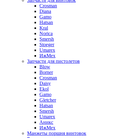
Запчасти для винтовок
Crosman
Diana
Gamo
Hatsan
Kral
Norica
Smersh
Stoeger
Umarex
ИжМех
Запчасти для пистолетов
Blow
Borner
Crosman
Daisy
Ekol
Gamo
Gletcher
Hatsan
Smersh
Umarex
Аникс
ИжМех
Манжеты поршня винтовок