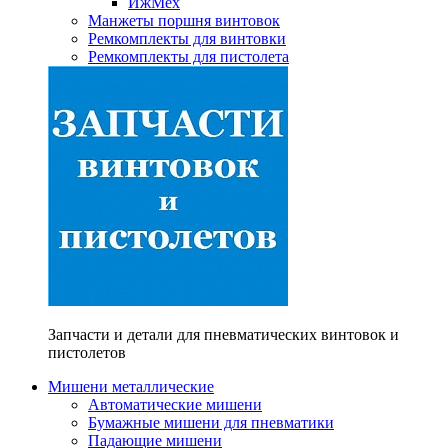
ИжМех
Манжеты поршня винтовок
Ремкомплекты для винтовки
Ремкомплекты для пистолета
Запчасти и детали для пневматических винтовок и
пистолетов
Мишени металлические
Автоматические мишени
Бумажные мишени для пневматики
Падающие мишени