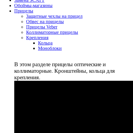
Замена SCATT
Обоймы-магазины
Прицелы
Защитные чехлы на прицел
Обвес на прицелы
Прицелы Veber
Коллиматорные прицелы
Крепления
Кольца
Моноблоки
В этом разделе прицелы оптические и
коллиматорные. Кронштейны, кольца для
крепления.