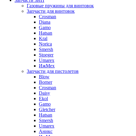
Запчасти ЗИП
Газовые пружины для винтовок
Запчасти для винтовок
Crosman
Diana
Gamo
Hatsan
Kral
Norica
Smersh
Stoeger
Umarex
ИжМех
Запчасти для пистолетов
Blow
Borner
Crosman
Daisy
Ekol
Gamo
Gletcher
Hatsan
Smersh
Umarex
Аникс