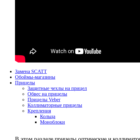
Замена SCATT
Обоймы-магазины
Прицелы
Защитные чехлы на прицел
Обвес на прицелы
Прицелы Veber
Коллиматорные прицелы
Крепления
Кольца
Моноблоки
В этом разделе прицелы оптические и коллимато