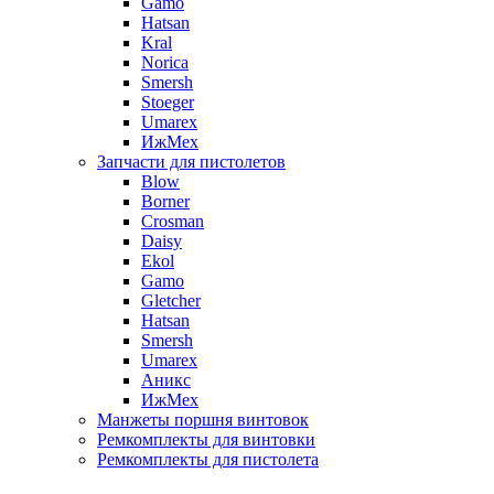
Gamo
Hatsan
Kral
Norica
Smersh
Stoeger
Umarex
ИжМех
Запчасти для пистолетов
Blow
Borner
Crosman
Daisy
Ekol
Gamo
Gletcher
Hatsan
Smersh
Umarex
Аникс
ИжМех
Манжеты поршня винтовок
Ремкомплекты для винтовки
Ремкомплекты для пистолета