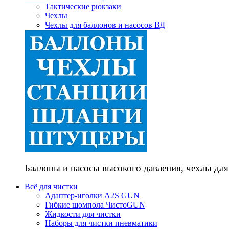
Тактические рюкзаки
Чехлы
Чехлы для баллонов и насосов ВД
Баллоны и насосы высокого давления, чехлы для
Всё для чистки
Адаптер-иголки A2S GUN
Гибкие шомпола ЧистоGUN
Жидкости для чистки
Наборы для чистки пневматики