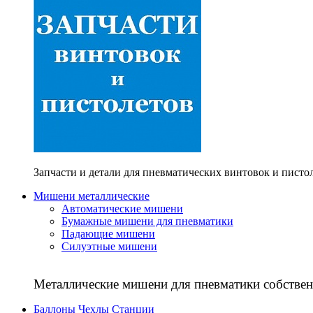
Запчасти и детали для пневматических винтовок и писто
Мишени металлические
Автоматические мишени
Бумажные мишени для пневматики
Падающие мишени
Силуэтные мишени
Металлические мишени для пневматики собствен
Баллоны Чехлы Станции