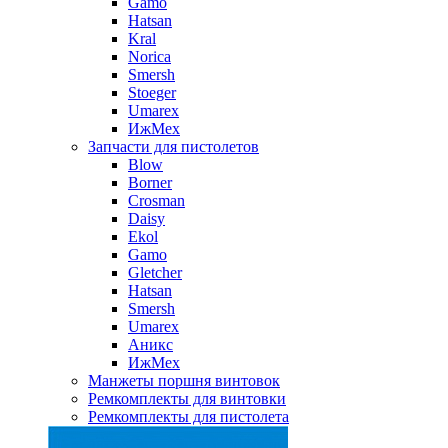
Gamo
Hatsan
Kral
Norica
Smersh
Stoeger
Umarex
ИжМех
Запчасти для пистолетов
Blow
Borner
Crosman
Daisy
Ekol
Gamo
Gletcher
Hatsan
Smersh
Umarex
Аникс
ИжМех
Манжеты поршня винтовок
Ремкомплекты для винтовки
Ремкомплекты для пистолета