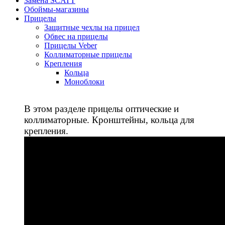
Замена SCATT
Обоймы-магазины
Прицелы
Защитные чехлы на прицел
Обвес на прицелы
Прицелы Veber
Коллиматорные прицелы
Крепления
Кольца
Моноблоки
В этом разделе прицелы оптические и
коллиматорные. Кронштейны, кольца для
крепления.