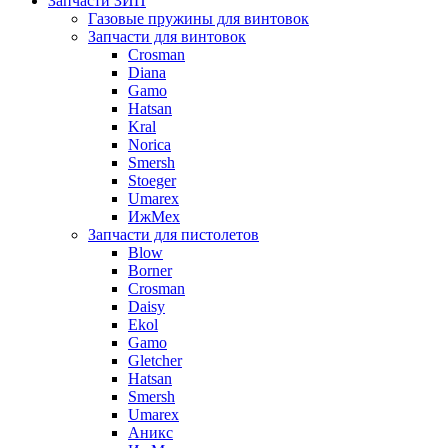
Запчасти ЗИП
Газовые пружины для винтовок
Запчасти для винтовок
Crosman
Diana
Gamo
Hatsan
Kral
Norica
Smersh
Stoeger
Umarex
ИжМех
Запчасти для пистолетов
Blow
Borner
Crosman
Daisy
Ekol
Gamo
Gletcher
Hatsan
Smersh
Umarex
Аникс