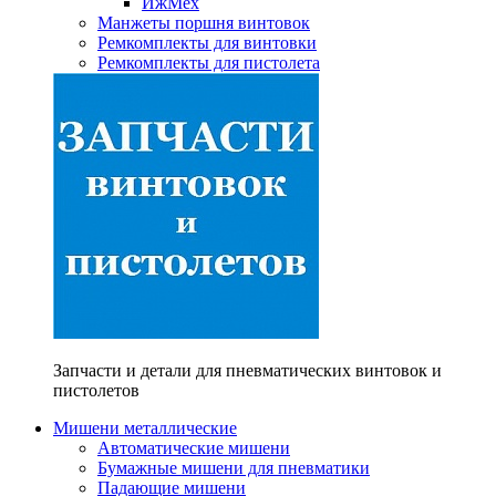
ИжМех
Манжеты поршня винтовок
Ремкомплекты для винтовки
Ремкомплекты для пистолета
Запчасти и детали для пневматических винтовок и
пистолетов
Мишени металлические
Автоматические мишени
Бумажные мишени для пневматики
Падающие мишени