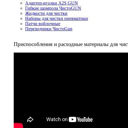
Адаптер-иголки A2S GUN
Гибкие шомпола ЧистоGUN
Жидкости для чистки
Наборы для чистки пневматики
Патчи войлочные
Переходники ЧистоGun
Приспособления и расходные материалы для чис