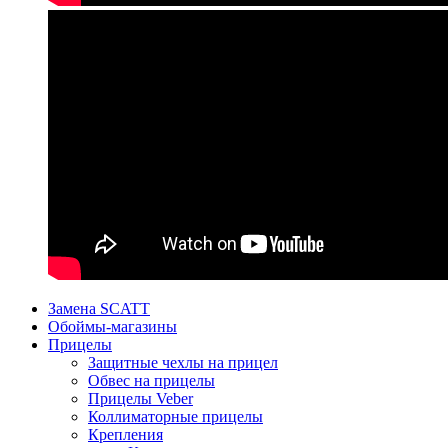
Замена SCATT
Обоймы-магазины
Прицелы
Защитные чехлы на прицел
Обвес на прицелы
Прицелы Veber
Коллиматорные прицелы
Крепления