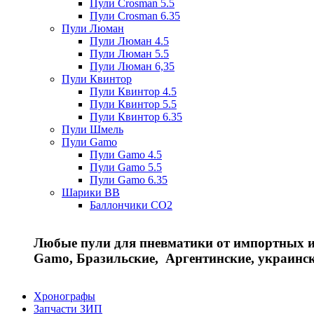
Пули Crosman 5.5
Пули Crosman 6.35
Пули Люман
Пули Люман 4.5
Пули Люман 5.5
Пули Люман 6,35
Пули Квинтор
Пули Квинтор 4.5
Пули Квинтор 5.5
Пули Квинтор 6.35
Пули Шмель
Пули Gamo
Пули Gamo 4.5
Пули Gamo 5.5
Пули Gamo 6.35
Шарики BB
Баллончики CO2
Любые пули для пневматики от импортных и 
Gamo, Бразильские, Аргентинские, украинс
Хронографы
Запчасти ЗИП