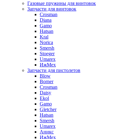
Газовые пружины для винтовок
Запчасти для винтовок
Crosman
Diana
Gamo
Hatsan
Kral
Norica
Smersh
Stoeger
Umarex
ИжМех
Запчасти для пистолетов
Blow
Borner
Crosman
Daisy
Ekol
Gamo
Gletcher
Hatsan
Smersh
Umarex
Аникс
ИжМех