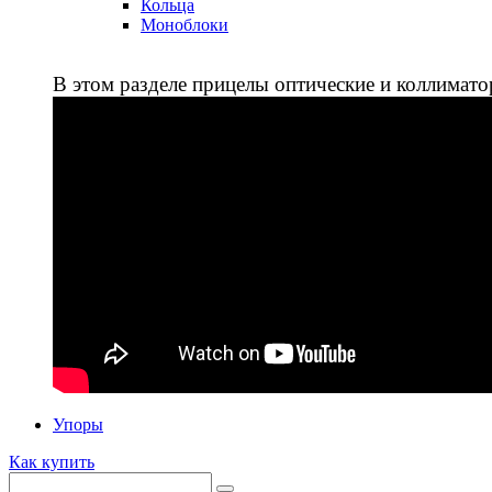
Кольца
Моноблоки
В этом разделе прицелы оптические и коллимато
Упоры
Как купить