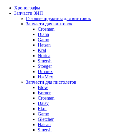
Хронографы
Запчасти ЗИП
Газовые пружины для винтовок
Запчасти для винтовок
Crosman
Diana
Gamo
Hatsan
Kral
Norica
Smersh
Stoeger
Umarex
ИжМех
Запчасти для пистолетов
Blow
Borner
Crosman
Daisy
Ekol
Gamo
Gletcher
Hatsan
Smersh