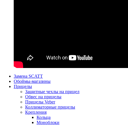
Замена SCATT
Обоймы-магазины
Прицелы
Защитные чехлы на прицел
Обвес на прицелы
Прицелы Veber
Коллиматорные прицелы
Крепления
Кольца
Моноблоки