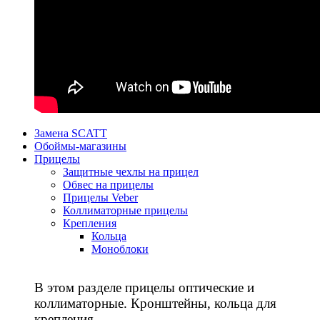
Замена SCATT
Обоймы-магазины
Прицелы
Защитные чехлы на прицел
Обвес на прицелы
Прицелы Veber
Коллиматорные прицелы
Крепления
Кольца
Моноблоки
В этом разделе прицелы оптические и
коллиматорные. Кронштейны, кольца для
крепления.