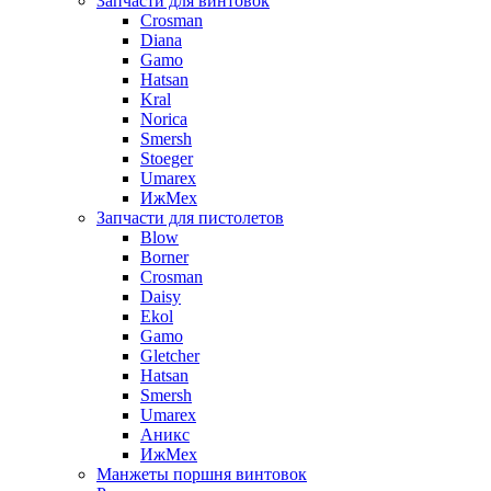
Запчасти для винтовок
Crosman
Diana
Gamo
Hatsan
Kral
Norica
Smersh
Stoeger
Umarex
ИжМех
Запчасти для пистолетов
Blow
Borner
Crosman
Daisy
Ekol
Gamo
Gletcher
Hatsan
Smersh
Umarex
Аникс
ИжМех
Манжеты поршня винтовок