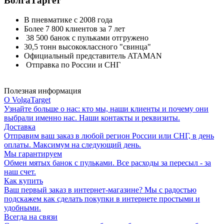
ВолгаТаргет
В пневматике с 2008 года
Более 7 800 клиентов за 7 лет
38 500 банок с пульками отгружено
30,5 тонн высококлассного "свинца"
Официальный представитель ATAMAN
Отправка по России и СНГ
Полезная информация
О VolgaTarget
Узнайте больше о нас: кто мы, наши клиенты и почему они
выбрали именно нас. Наши контакты и реквизиты.
Доставка
Отправим ваш заказ в любой регион России или СНГ, в день
оплаты. Максимум на следующий день.
Мы гарантируем
Обмен мятых банок с пульками. Все расходы за пересыл - за
наш счет.
Как купить
Ваш первый заказ в интернет-магазине? Мы с радостью
подскажем как сделать покупки в интернете простыми и
удобными.
Всегда на связи