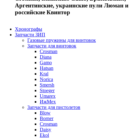
Аргентинские, украинские пули Люман и
российские Квинтор
Хронографы
Запчасти ЗИП
Газовые пружины для винтовок
Запчасти для винтовок
Crosman
Diana
Gamo
Hatsan
Kral
Norica
Smersh
Stoeger
Umarex
ИжМех
Запчасти для пистолетов
Blow
Borner
Crosman
Daisy
Ekol