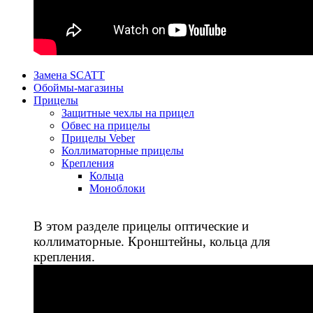
Замена SCATT
Обоймы-магазины
Прицелы
Защитные чехлы на прицел
Обвес на прицелы
Прицелы Veber
Коллиматорные прицелы
Крепления
Кольца
Моноблоки
В этом разделе прицелы оптические и
коллиматорные. Кронштейны, кольца для
крепления.