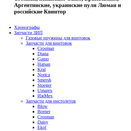
Аргентинские, украинские пули Люман и
российские Квинтор
Хронографы
Запчасти ЗИП
Газовые пружины для винтовок
Запчасти для винтовок
Crosman
Diana
Gamo
Hatsan
Kral
Norica
Smersh
Stoeger
Umarex
ИжМех
Запчасти для пистолетов
Blow
Borner
Crosman
Daisy
Ekol