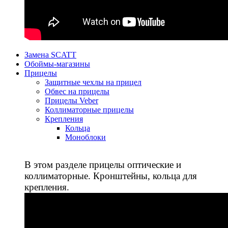
Замена SCATT
Обоймы-магазины
Прицелы
Защитные чехлы на прицел
Обвес на прицелы
Прицелы Veber
Коллиматорные прицелы
Крепления
Кольца
Моноблоки
В этом разделе прицелы оптические и
коллиматорные. Кронштейны, кольца для
крепления.