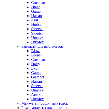
Crosman
Diana
Gamo
Hatsan
Kral
Norica
Smersh
Stoeger
Umarex
ИжМех
Запчасти для пистолетов
Blow
Borner
Crosman
Daisy
Ekol
Gamo
Gletcher
Hatsan
Smersh
Umarex
Аникс
ИжМех
Манжеты поршня винтовок
Ремкомплекты для винтовки