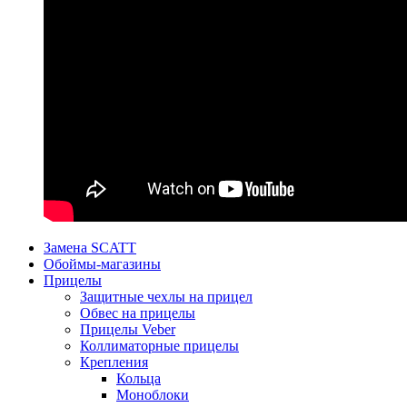
Замена SCATT
Обоймы-магазины
Прицелы
Защитные чехлы на прицел
Обвес на прицелы
Прицелы Veber
Коллиматорные прицелы
Крепления
Кольца
Моноблоки