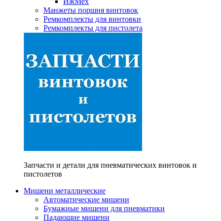
ИжМех
Манжеты поршня винтовок
Ремкомплекты для винтовки
Ремкомплекты для пистолета
Запчасти и детали для пневматических винтовок и
пистолетов
Мишени металлические
Автоматические мишени
Бумажные мишени для пневматики
Падающие мишени