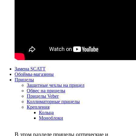
Замена SCATT
Обоймы-магазины
Прицелы
Защитные чехлы на прицел
Обвес на прицелы
Прицелы Veber
Коллиматорные прицелы
Крепления
Кольца
Моноблоки
В этом разделе прицелы оптические и