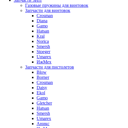
Запчасти ЗИП
Газовые пружины для винтовок
Запчасти для винтовок
Crosman
Diana
Gamo
Hatsan
Kral
Norica
Smersh
Stoeger
Umarex
ИжМех
Запчасти для пистолетов
Blow
Borner
Crosman
Daisy
Ekol
Gamo
Gletcher
Hatsan
Smersh
Umarex
Аникс