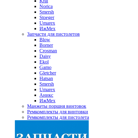
Kral
Norica
Smersh
Stoeger
Umarex
ИжМех
Запчасти для пистолетов
Blow
Borner
Crosman
Daisy
Ekol
Gamo
Gletcher
Hatsan
Smersh
Umarex
Аникс
ИжМех
Манжеты поршня винтовок
Ремкомплекты для винтовки
Ремкомплекты для пистолета