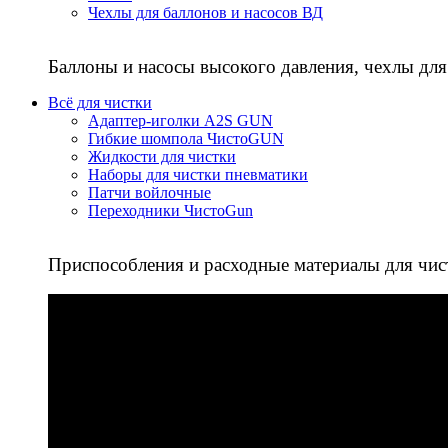
Чехлы для баллонов и насосов ВД
Баллоны и насосы высокого давления, чехлы для
Всё для чистки
Адаптер-иголки A2S GUN
Гибкие шомпола ЧистоGUN
Жидкости для чистки
Наборы для чистки пневматики
Патчи войлочные
Переходники ЧистоGun
Приспособления и расходные материалы для чис