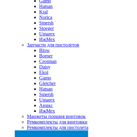
Gamo
Hatsan
Kral
Norica
Smersh
Stoeger
Umarex
ИжМех
Запчасти для пистолетов
Blow
Borner
Crosman
Daisy
Ekol
Gamo
Gletcher
Hatsan
Smersh
Umarex
Аникс
ИжМех
Манжеты поршня винтовок
Ремкомплекты для винтовки
Ремкомплекты для пистолета