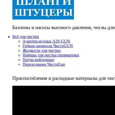
Баллоны и насосы высокого давления, чехлы для
Всё для чистки
Адаптер-иголки A2S GUN
Гибкие шомпола ЧистоGUN
Жидкости для чистки
Наборы для чистки пневматики
Патчи войлочные
Переходники ЧистоGun
Приспособления и расходные материалы для чис