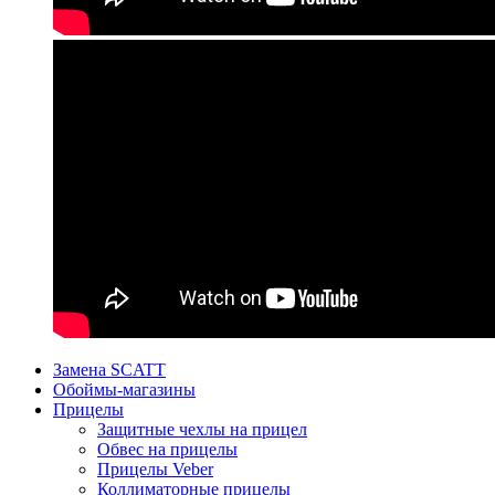
Замена SCATT
Обоймы-магазины
Прицелы
Защитные чехлы на прицел
Обвес на прицелы
Прицелы Veber
Коллиматорные прицелы