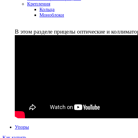
Крепления
Кольца
Моноблоки
В этом разделе прицелы оптические и коллимато
Упоры
Как купить