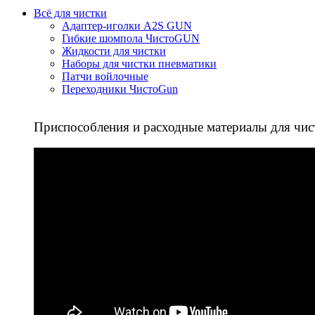
Всё для чистки
Адаптер-иголки A2S GUN
Гибкие шомпола ЧистоGUN
Жидкости для чистки
Наборы для чистки пневматики
Патчи войлочные
Переходники ЧистоGun
Приспособления и расходные материалы для чис