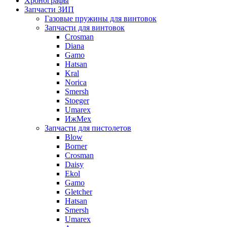
Хронографы
Запчасти ЗИП
Газовые пружины для винтовок
Запчасти для винтовок
Crosman
Diana
Gamo
Hatsan
Kral
Norica
Smersh
Stoeger
Umarex
ИжМех
Запчасти для пистолетов
Blow
Borner
Crosman
Daisy
Ekol
Gamo
Gletcher
Hatsan
Smersh
Umarex