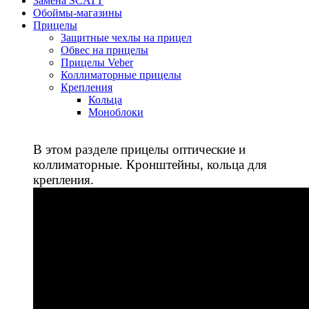
Замена SCATT
Обоймы-магазины
Прицелы
Защитные чехлы на прицел
Обвес на прицелы
Прицелы Veber
Коллиматорные прицелы
Крепления
Кольца
Моноблоки
В этом разделе прицелы оптические и
коллиматорные. Кронштейны, кольца для
крепления.