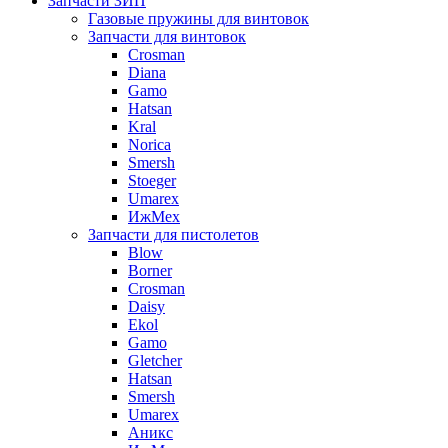
Запчасти ЗИП
Газовые пружины для винтовок
Запчасти для винтовок
Crosman
Diana
Gamo
Hatsan
Kral
Norica
Smersh
Stoeger
Umarex
ИжМех
Запчасти для пистолетов
Blow
Borner
Crosman
Daisy
Ekol
Gamo
Gletcher
Hatsan
Smersh
Umarex
Аникс