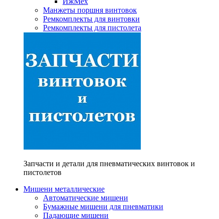
ИжМех
Манжеты поршня винтовок
Ремкомплекты для винтовки
Ремкомплекты для пистолета
Запчасти и детали для пневматических винтовок и
пистолетов
Мишени металлические
Автоматические мишени
Бумажные мишени для пневматики
Падающие мишени