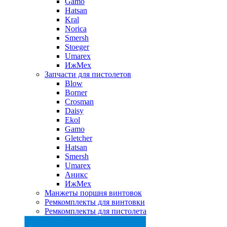
Gamo
Hatsan
Kral
Norica
Smersh
Stoeger
Umarex
ИжМех
Запчасти для пистолетов
Blow
Borner
Crosman
Daisy
Ekol
Gamo
Gletcher
Hatsan
Smersh
Umarex
Аникс
ИжМех
Манжеты поршня винтовок
Ремкомплекты для винтовки
Ремкомплекты для пистолета