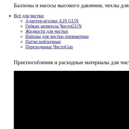
Баллоны и насосы высокого давления, чехлы для
Всё для чистки
Адаптер-иголки A2S GUN
Гибкие шомпола ЧистоGUN
Жидкости для чистки
Наборы для чистки пневматики
Патчи войлочные
Переходники ЧистоGun
Приспособления и расходные материалы для чис