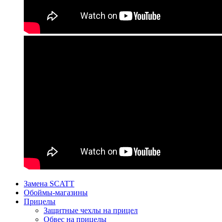
Замена SCATT
Обоймы-магазины
Прицелы
Защитные чехлы на прицел
Обвес на прицелы