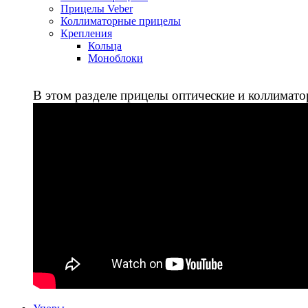
Прицелы Veber
Коллиматорные прицелы
Крепления
Кольца
Моноблоки
В этом разделе прицелы оптические и коллимато