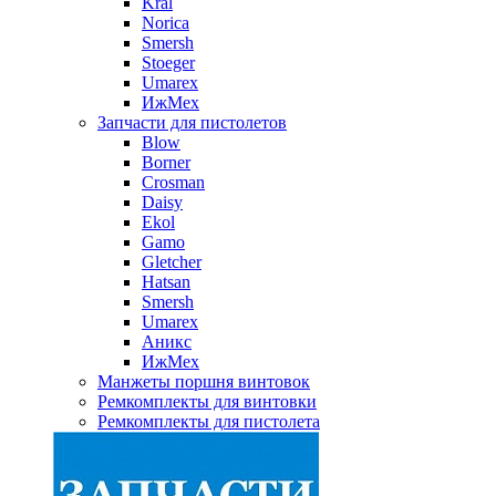
Kral
Norica
Smersh
Stoeger
Umarex
ИжМех
Запчасти для пистолетов
Blow
Borner
Crosman
Daisy
Ekol
Gamo
Gletcher
Hatsan
Smersh
Umarex
Аникс
ИжМех
Манжеты поршня винтовок
Ремкомплекты для винтовки
Ремкомплекты для пистолета