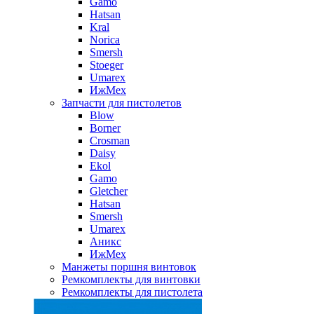
Gamo
Hatsan
Kral
Norica
Smersh
Stoeger
Umarex
ИжМех
Запчасти для пистолетов
Blow
Borner
Crosman
Daisy
Ekol
Gamo
Gletcher
Hatsan
Smersh
Umarex
Аникс
ИжМех
Манжеты поршня винтовок
Ремкомплекты для винтовки
Ремкомплекты для пистолета