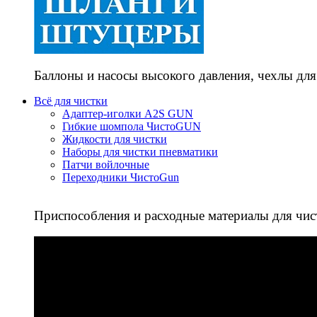
Баллоны и насосы высокого давления, чехлы для
Всё для чистки
Адаптер-иголки A2S GUN
Гибкие шомпола ЧистоGUN
Жидкости для чистки
Наборы для чистки пневматики
Патчи войлочные
Переходники ЧистоGun
Приспособления и расходные материалы для чис