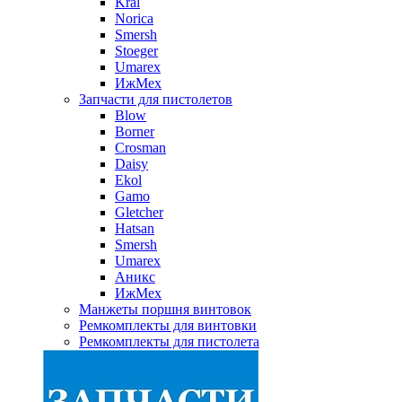
Kral
Norica
Smersh
Stoeger
Umarex
ИжМех
Запчасти для пистолетов
Blow
Borner
Crosman
Daisy
Ekol
Gamo
Gletcher
Hatsan
Smersh
Umarex
Аникс
ИжМех
Манжеты поршня винтовок
Ремкомплекты для винтовки
Ремкомплекты для пистолета