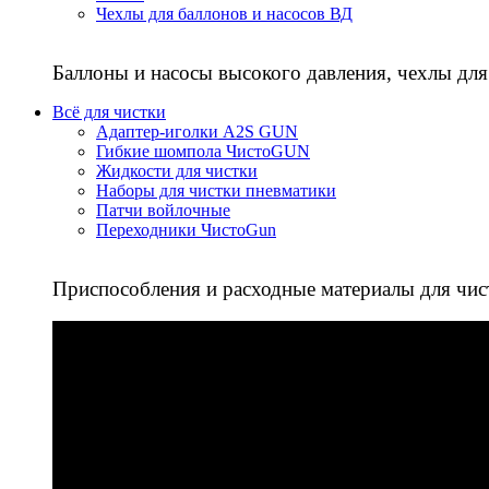
Чехлы для баллонов и насосов ВД
Баллоны и насосы высокого давления, чехлы для
Всё для чистки
Адаптер-иголки A2S GUN
Гибкие шомпола ЧистоGUN
Жидкости для чистки
Наборы для чистки пневматики
Патчи войлочные
Переходники ЧистоGun
Приспособления и расходные материалы для чис