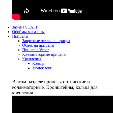
Замена SCATT
Обоймы-магазины
Прицелы
Защитные чехлы на прицел
Обвес на прицелы
Прицелы Veber
Коллиматорные прицелы
Крепления
Кольца
Моноблоки
В этом разделе прицелы оптические и
коллиматорные. Кронштейны, кольца для
крепления.