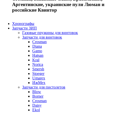
Аргентинские, украинские пули Люман и
российские Квинтор
Хронографы
Запчасти ЗИП
Газовые пружины для винтовок
Запчасти для винтовок
Crosman
Diana
Gamo
Hatsan
Kral
Norica
Smersh
Stoeger
Umarex
ИжМех
Запчасти для пистолетов
Blow
Borner
Crosman
Daisy
Ekol