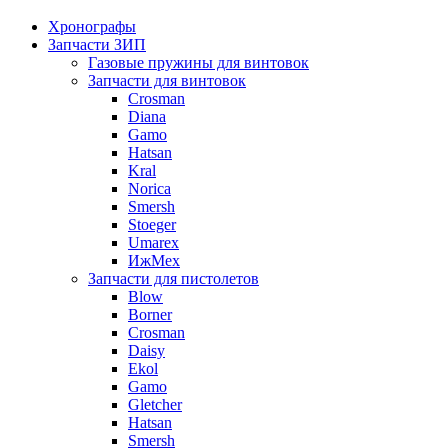
Хронографы
Запчасти ЗИП
Газовые пружины для винтовок
Запчасти для винтовок
Crosman
Diana
Gamo
Hatsan
Kral
Norica
Smersh
Stoeger
Umarex
ИжМех
Запчасти для пистолетов
Blow
Borner
Crosman
Daisy
Ekol
Gamo
Gletcher
Hatsan
Smersh