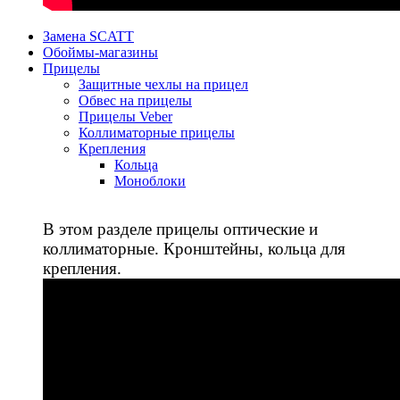
Замена SCATT
Обоймы-магазины
Прицелы
Защитные чехлы на прицел
Обвес на прицелы
Прицелы Veber
Коллиматорные прицелы
Крепления
Кольца
Моноблоки
В этом разделе прицелы оптические и
коллиматорные. Кронштейны, кольца для
крепления.