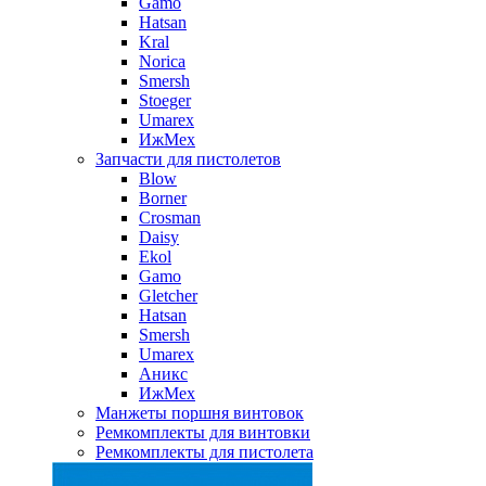
Gamo
Hatsan
Kral
Norica
Smersh
Stoeger
Umarex
ИжМех
Запчасти для пистолетов
Blow
Borner
Crosman
Daisy
Ekol
Gamo
Gletcher
Hatsan
Smersh
Umarex
Аникс
ИжМех
Манжеты поршня винтовок
Ремкомплекты для винтовки
Ремкомплекты для пистолета