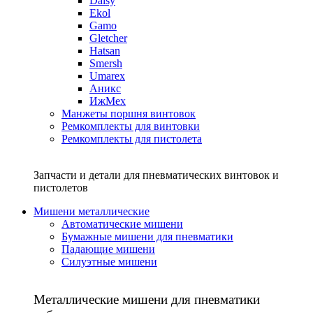
Daisy
Ekol
Gamo
Gletcher
Hatsan
Smersh
Umarex
Аникс
ИжМех
Манжеты поршня винтовок
Ремкомплекты для винтовки
Ремкомплекты для пистолета
Запчасти и детали для пневматических винтовок и
пистолетов
Мишени металлические
Автоматические мишени
Бумажные мишени для пневматики
Падающие мишени
Силуэтные мишени
Металлические мишени для пневматики