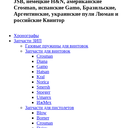
JSB, немецкие H&N, американские
Crosman, испанские Gamo, Бразильские,
Аргентинские, украинские пули Люман и
российские Квинтор
Хронографы
Запчасти ЗИП
Газовые пружины для винтовок
Запчасти для винтовок
Crosman
Diana
Gamo
Hatsan
Kral
Norica
Smersh
Stoeger
Umarex
ИжМех
Запчасти для пистолетов
Blow
Borner
Crosman