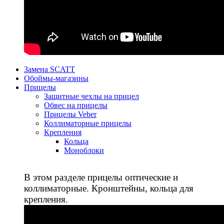
Замена SCATT
Обоймы-магазины
Прицелы
Защитные чехлы на прицел
Обвес на прицелы
Прицелы Veber
Коллиматорные прицелы
Крепления
Кольца
Моноблоки
В этом разделе прицелы оптические и
коллиматорные. Кронштейны, кольца для
крепления.