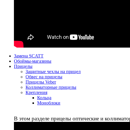
Замена SCATT
Обоймы-магазины
Прицелы
Защитные чехлы на прицел
Обвес на прицелы
Прицелы Veber
Коллиматорные прицелы
Крепления
Кольца
Моноблоки
В этом разделе прицелы оптические и коллимато