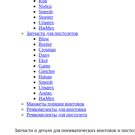
Kral
Norica
Smersh
Stoeger
Umarex
ИжМех
Запчасти для пистолетов
Blow
Borner
Crosman
Daisy
Ekol
Gamo
Gletcher
Hatsan
Smersh
Umarex
Аникс
ИжМех
Манжеты поршня винтовок
Ремкомплекты для винтовки
Ремкомплекты для пистолета
Запчасти и детали для пневматических винтовок и писто