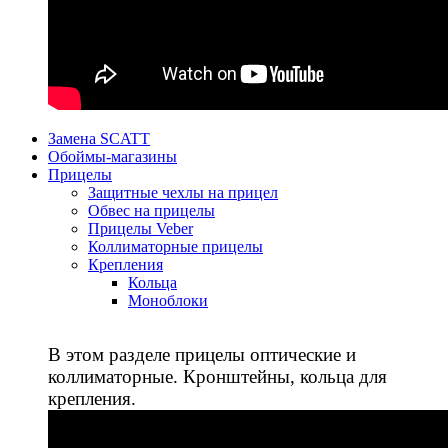
Замена SCATT
Обоймы-магазины
Прицелы
Защитные чехлы на прицел
Обвес на прицелы
Прицелы Veber
Коллиматорные прицелы
Крепления
Кольца
Моноблоки
В этом разделе прицелы оптические и
коллиматорные. Кронштейны, кольца для
крепления.