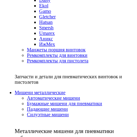
Daisy
Ekol
Gamo
Gletcher
Hatsan
Smersh
Umarex
Аникс
ИжМех
Манжеты поршня винтовок
Ремкомплекты для винтовки
Ремкомплекты для пистолета
Запчасти и детали для пневматических винтовок и
пистолетов
Мишени металлические
Автоматические мишени
Бумажные мишени для пневматики
Падающие мишени
Силуэтные мишени
Металлические мишени для пневматики