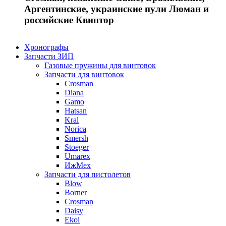
Аргентинские, украинские пули Люман и
российские Квинтор
Хронографы
Запчасти ЗИП
Газовые пружины для винтовок
Запчасти для винтовок
Crosman
Diana
Gamo
Hatsan
Kral
Norica
Smersh
Stoeger
Umarex
ИжМех
Запчасти для пистолетов
Blow
Borner
Crosman
Daisy
Ekol