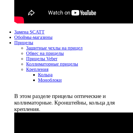
Замена SCATT
Обоймы-магазины
Прицелы
Защитные чехлы на прицел
Обвес на прицелы
Прицелы Veber
Коллиматорные прицелы
Крепления
Кольца
Моноблоки
В этом разделе прицелы оптические и
коллиматорные. Кронштейны, кольца для
крепления.