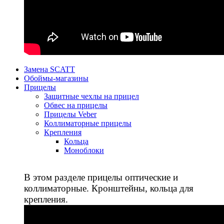
Замена SCATT
Обоймы-магазины
Прицелы
Защитные чехлы на прицел
Обвес на прицелы
Прицелы Veber
Коллиматорные прицелы
Крепления
Кольца
Моноблоки
В этом разделе прицелы оптические и
коллиматорные. Кронштейны, кольца для
крепления.