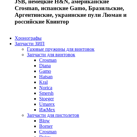
JSB, немецкие H&N, американские
Crosman, испанские Gamo, Бразильские,
Аргентинские, украинские пули Люман и
российские Квинтор
Хронографы
Запчасти ЗИП
Газовые пружины для винтовок
Запчасти для винтовок
Crosman
Diana
Gamo
Hatsan
Kral
Norica
Smersh
Stoeger
Umarex
ИжМех
Запчасти для пистолетов
Blow
Borner
Crosman