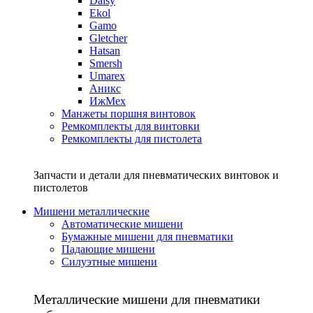
Daisy
Ekol
Gamo
Gletcher
Hatsan
Smersh
Umarex
Аникс
ИжМех
Манжеты поршня винтовок
Ремкомплекты для винтовки
Ремкомплекты для пистолета
Запчасти и детали для пневматических винтовок и
пистолетов
Мишени металлические
Автоматические мишени
Бумажные мишени для пневматики
Падающие мишени
Силуэтные мишени
Металлические мишени для пневматики