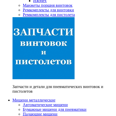
ИжМех
Манжеты поршня винтовок
Ремкомплекты для винтовки
Ремкомплекты для пистолета
Запчасти и детали для пневматических винтовок и
пистолетов
Мишени металлические
Автоматические мишени
Бумажные мишени для пневматики
Падающие мишени