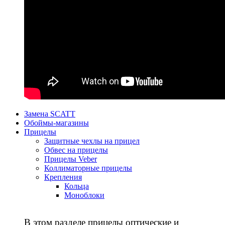
Замена SCATT
Обоймы-магазины
Прицелы
Защитные чехлы на прицел
Обвес на прицелы
Прицелы Veber
Коллиматорные прицелы
Крепления
Кольца
Моноблоки
В этом разделе прицелы оптические и