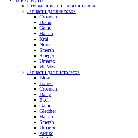
Запчасти ЗИП
Газовые пружины для винтовок
Запчасти для винтовок
Crosman
Diana
Gamo
Hatsan
Kral
Norica
Smersh
Stoeger
Umarex
ИжМех
Запчасти для пистолетов
Blow
Borner
Crosman
Daisy
Ekol
Gamo
Gletcher
Hatsan
Smersh
Umarex
Аникс