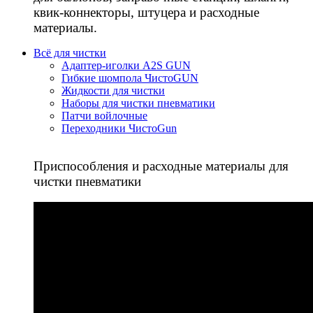
квик-коннекторы, штуцера и расходные
материалы.
Всё для чистки
Адаптер-иголки A2S GUN
Гибкие шомпола ЧистоGUN
Жидкости для чистки
Наборы для чистки пневматики
Патчи войлочные
Переходники ЧистоGun
Приспособления и расходные материалы для
чистки пневматики