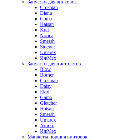
Запчасти для винтовок
Crosman
Diana
Gamo
Hatsan
Kral
Norica
Smersh
Stoeger
Umarex
ИжМех
Запчасти для пистолетов
Blow
Borner
Crosman
Daisy
Ekol
Gamo
Gletcher
Hatsan
Smersh
Umarex
Аникс
ИжМех
Манжеты поршня винтовок