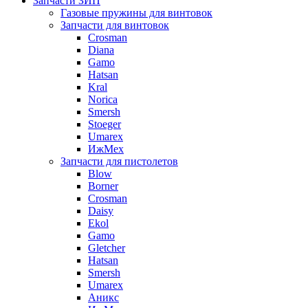
Запчасти ЗИП
Газовые пружины для винтовок
Запчасти для винтовок
Crosman
Diana
Gamo
Hatsan
Kral
Norica
Smersh
Stoeger
Umarex
ИжМех
Запчасти для пистолетов
Blow
Borner
Crosman
Daisy
Ekol
Gamo
Gletcher
Hatsan
Smersh
Umarex
Аникс