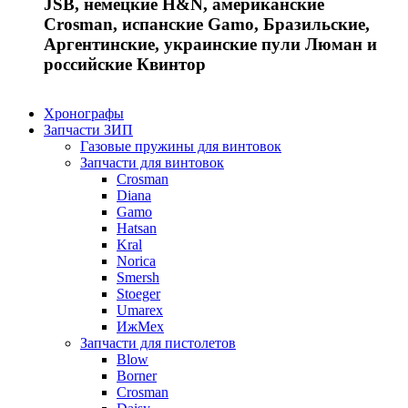
JSB, немецкие H&N, американские
Crosman, испанские Gamo, Бразильские,
Аргентинские, украинские пули Люман и
российские Квинтор
Хронографы
Запчасти ЗИП
Газовые пружины для винтовок
Запчасти для винтовок
Crosman
Diana
Gamo
Hatsan
Kral
Norica
Smersh
Stoeger
Umarex
ИжМех
Запчасти для пистолетов
Blow
Borner
Crosman