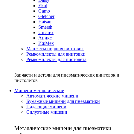
Daisy
Ekol
Gamo
Gletcher
Hatsan
Smersh
Umarex
Аникс
ИжМех
Манжеты поршня винтовок
Ремкомплекты для винтовки
Ремкомплекты для пистолета
Запчасти и детали для пневматических винтовок и
пистолетов
Мишени металлические
Автоматические мишени
Бумажные мишени для пневматики
Падающие мишени
Силуэтные мишени
Металлические мишени для пневматики