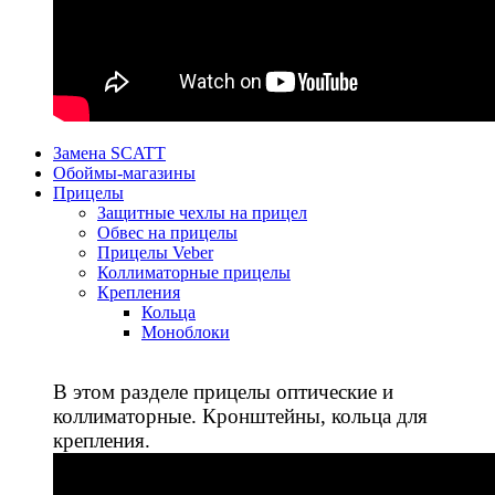
Замена SCATT
Обоймы-магазины
Прицелы
Защитные чехлы на прицел
Обвес на прицелы
Прицелы Veber
Коллиматорные прицелы
Крепления
Кольца
Моноблоки
В этом разделе прицелы оптические и
коллиматорные. Кронштейны, кольца для
крепления.