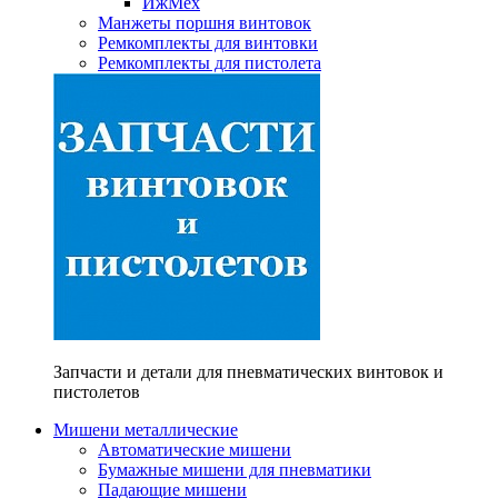
ИжМех
Манжеты поршня винтовок
Ремкомплекты для винтовки
Ремкомплекты для пистолета
Запчасти и детали для пневматических винтовок и
пистолетов
Мишени металлические
Автоматические мишени
Бумажные мишени для пневматики
Падающие мишени