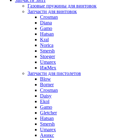
Запчасти ЗИП
Газовые пружины для винтовок
Запчасти для винтовок
Crosman
Diana
Gamo
Hatsan
Kral
Norica
Smersh
Stoeger
Umarex
ИжМех
Запчасти для пистолетов
Blow
Borner
Crosman
Daisy
Ekol
Gamo
Gletcher
Hatsan
Smersh
Umarex
Аникс