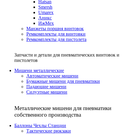
Hatsan
Smersh
Umarex
Аникс
ИжМех
Манжеты поршня винтовок
Ремкомплекты для винтовки
Ремкомплекты для пистолета
Запчасти и детали для пневматических винтовок и
пистолетов
Мишени металлические
Автоматические мишени
Бумажные мишени для пневматики
Падающие мишени
Силуэтные мишени
Металлические мишени для пневматики
собственного производства
Баллоны Чехлы Станции
Тактические рюкзаки