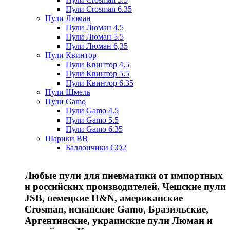
Пули Crosman 6.35
Пули Люман
Пули Люман 4.5
Пули Люман 5.5
Пули Люман 6,35
Пули Квинтор
Пули Квинтор 4.5
Пули Квинтор 5.5
Пули Квинтор 6.35
Пули Шмель
Пули Gamo
Пули Gamo 4.5
Пули Gamo 5.5
Пули Gamo 6.35
Шарики BB
Баллончики CO2
Любые пули для пневматики от импортных
и российских производителей. Чешские пули
JSB, немецкие H&N, американские
Crosman, испанские Gamo, Бразильские,
Аргентинские, украинские пули Люман и