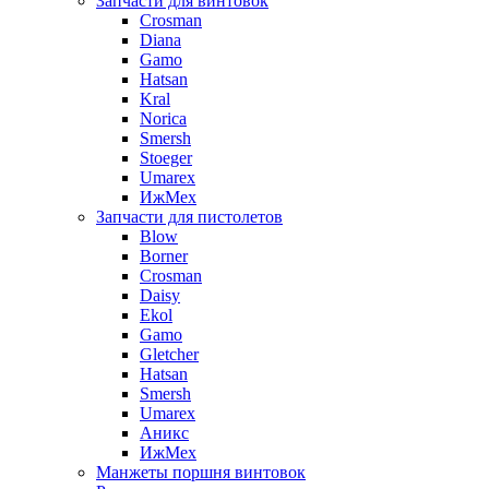
Запчасти для винтовок
Crosman
Diana
Gamo
Hatsan
Kral
Norica
Smersh
Stoeger
Umarex
ИжМех
Запчасти для пистолетов
Blow
Borner
Crosman
Daisy
Ekol
Gamo
Gletcher
Hatsan
Smersh
Umarex
Аникс
ИжМех
Манжеты поршня винтовок