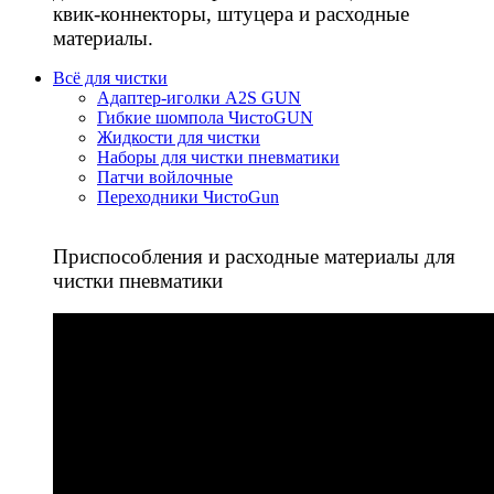
квик-коннекторы, штуцера и расходные
материалы.
Всё для чистки
Адаптер-иголки A2S GUN
Гибкие шомпола ЧистоGUN
Жидкости для чистки
Наборы для чистки пневматики
Патчи войлочные
Переходники ЧистоGun
Приспособления и расходные материалы для
чистки пневматики